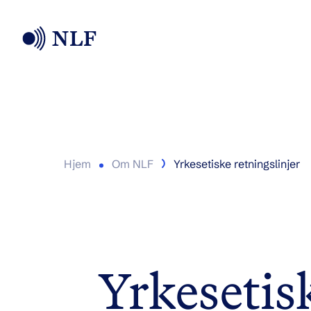
Hjem
Om NLF
Yrkesetiske retningslinjer
Yrkesetisk