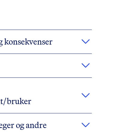
g konsekvenser
nt/bruker
leger og andre