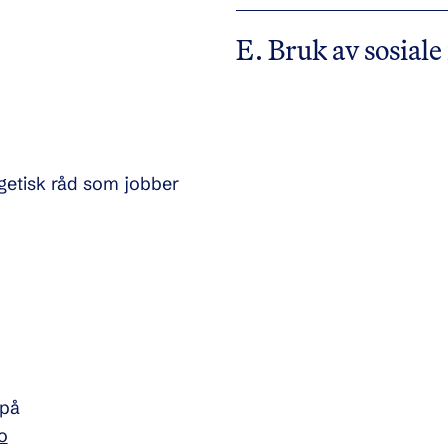
E. Bruk av sosial
getisk råd som jobber
 på
o