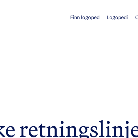
Finn logoped
Logopedi
e retningslinj