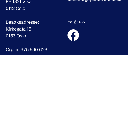
PB 1331 Vika
0112 Oslo
Følg oss
Besøksadresse:
Kirkegata 15
0153 Oslo
Org.nr. 975 590 623
Snarveier
Bli medlem
Om oss
Medlemsfordeler
Personvern
Kjøpsbetingelser